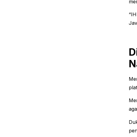
mem
“IH
Jav
D
N
Men
pla
Men
aga
Duk
pen