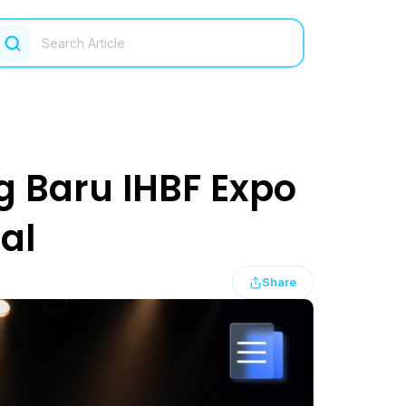
g Baru IHBF Expo
al
Share