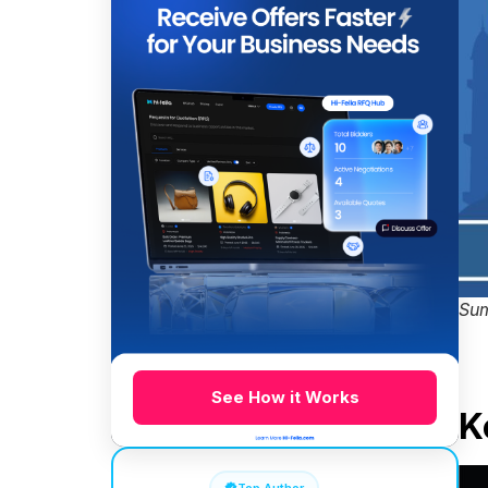
Sum
See How it Works
K
Top Author