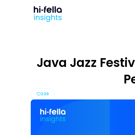
Java Jazz Festi
P
239