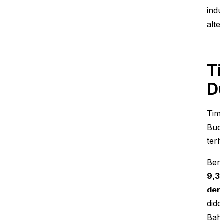
ind
alt
T
D
Tim
Bu
ter
Ber
9,3
de
did
Ba