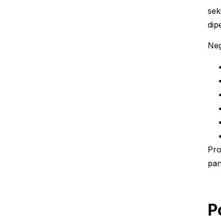
sek
dip
Neg
Pro
pan
P