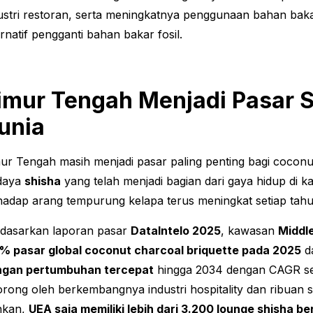
ustri restoran, serta meningkatnya penggunaan bahan bak
ernatif pengganti bahan bakar fosil.
imur Tengah Menjadi Pasar S
unia
ur Tengah masih menjadi pasar paling penting bagi coconut
daya
shisha
yang telah menjadi bagian dari gaya hidup di 
hadap arang tempurung kelapa terus meningkat setiap tah
dasarkan laporan pasar
DataIntelo 2025
, kawasan
Middle
% pasar global coconut charcoal briquette pada 2025
da
ngan pertumbuhan tercepat
hingga 2034 dengan CAGR se
orong oleh berkembangnya industri hospitality dan ribuan 
hkan,
UEA saja memiliki lebih dari 3.200 lounge shisha ber