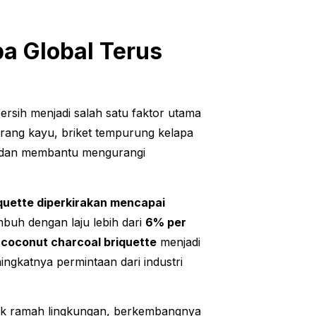
pa Global Terus
rsih menjadi salah satu faktor utama
arang kayu, briket tempurung kelapa
n dan membantu mengurangi
iquette diperkirakan mencapai
buh dengan laju lebih dari
6% per
n
coconut charcoal briquette
menjadi
ngkatnya permintaan dari industri
uk ramah lingkungan, berkembangnya