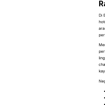
R
Di 
hot
ara
per
Me
per
lin
cha
kay
Neg