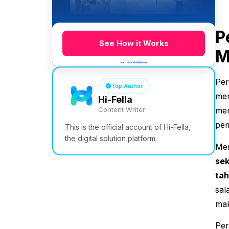
P
See How it Works
M
Per
Top Author
men
Hi-Fella
Content Writer
mem
pem
This is the official account of Hi-Fella,
the digital solution platform.
Men
sek
ta
sal
mak
Per