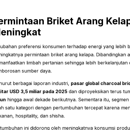
ermintaan Briket Arang Kela
eningkat
ubahan preferensi konsumen terhadap energi yang lebih be
ingkatnya permintaan briket arang kelapa. Dibandingkan 
anfaatkan limbah pertanian sehingga lebih berkelanjuta
borosan sumber daya.
urut berbagai laporan industri,
pasar global charcoal br
itar USD 3,5 miliar pada 2025
dan diproyeksikan terus tum
hun
hingga awal dekade berikutnya. Sementara itu, segme
ah satu kategori dengan pertumbuhan tercepat karena meni
anan, hospitality, dan shisha.
tumbuhan ini didorong oleh meningkatnya konsumsi prod