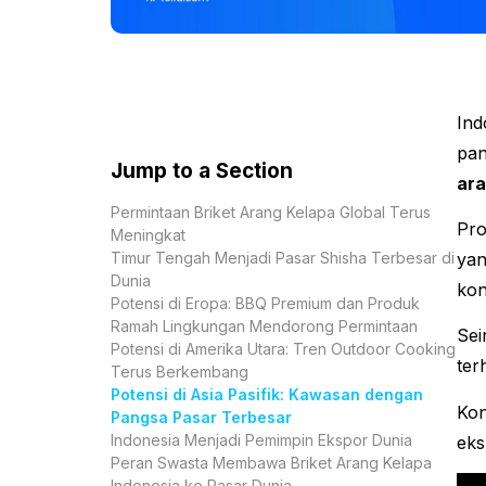
Ind
pan
Jump to a Section
ara
Permintaan Briket Arang Kelapa Global Terus
Pro
Meningkat
Timur Tengah Menjadi Pasar Shisha Terbesar di
yan
Dunia
kon
Potensi di Eropa: BBQ Premium dan Produk
Ramah Lingkungan Mendorong Permintaan
Sei
Potensi di Amerika Utara: Tren Outdoor Cooking
ter
Terus Berkembang
Potensi di Asia Pasifik: Kawasan dengan
Kon
Pangsa Pasar Terbesar
Indonesia Menjadi Pemimpin Ekspor Dunia
eks
Peran Swasta Membawa Briket Arang Kelapa
Indonesia ke Pasar Dunia