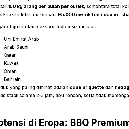
itar
150 kg arang per bulan per outlet
, sementara total 
erkirakan telah melampaui
95.000 metrik ton coconut cha
ara tujuan utama ekspor Indonesia meliputi:
Uni Emirat Arab
Arab Saudi
Qatar
Kuwait
Oman
Bahrain
duk yang paling diminati adalah
cube briquette
dan
hexag
as stabil selama 2–3 jam, abu rendah, serta tidak memeng
otensi di Eropa: BBQ Premiu