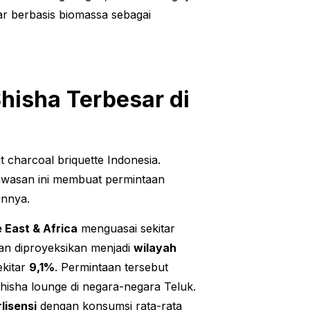
ar berbasis biomassa sebagai
hisha Terbesar di
 charcoal briquette Indonesia.
kawasan ini membuat permintaan
unnya.
 East & Africa
menguasai sekitar
n diproyeksikan menjadi
wilayah
kitar
9,1%
. Permintaan tersebut
shisha lounge di negara-negara Teluk.
lisensi
dengan konsumsi rata-rata