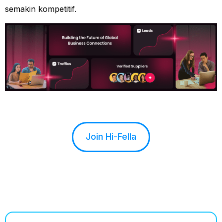
semakin kompetitif.
Join Hi-Fella
See How it Works