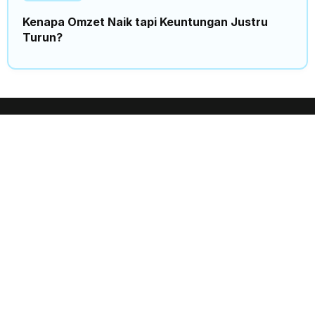
Kenapa Omzet Naik tapi Keuntungan Justru
Turun?
Insights
Trending
Home
News
Events
Politics
Expo
Finance
Business
Science
Partnership
Sport
Stories
Tech
World
Products