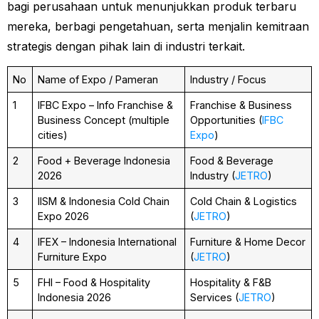
bagi perusahaan untuk menunjukkan produk terbaru
mereka, berbagi pengetahuan, serta menjalin kemitraan
strategis dengan pihak lain di industri terkait.
No
Name of Expo / Pameran
Industry / Focus
1
IFBC Expo – Info Franchise &
Franchise & Business
Business Concept (multiple
Opportunities (
IFBC
cities)
Expo
)
2
Food + Beverage Indonesia
Food & Beverage
2026
Industry (
JETRO
)
3
IISM & Indonesia Cold Chain
Cold Chain & Logistics
Expo 2026
(
JETRO
)
4
IFEX – Indonesia International
Furniture & Home Decor
Furniture Expo
(
JETRO
)
5
FHI – Food & Hospitality
Hospitality & F&B
Indonesia 2026
Services (
JETRO
)