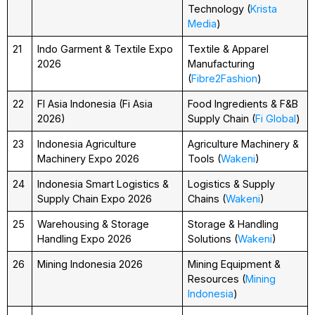
Technology (
Krista
Media
)
21
Indo Garment & Textile Expo
Textile & Apparel
2026
Manufacturing
(
Fibre2Fashion
)
22
FI Asia Indonesia (Fi Asia
Food Ingredients & F&B
2026)
Supply Chain (
Fi Global
)
23
Indonesia Agriculture
Agriculture Machinery &
Machinery Expo 2026
Tools (
Wakeni
)
24
Indonesia Smart Logistics &
Logistics & Supply
Supply Chain Expo 2026
Chains (
Wakeni
)
25
Warehousing & Storage
Storage & Handling
Handling Expo 2026
Solutions (
Wakeni
)
26
Mining Indonesia 2026
Mining Equipment &
Resources (
Mining
Indonesia
)