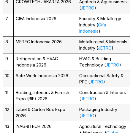
6
GROWTECH.JAKARTA 2026
Agritech & Agribusiness
(
JETRO
)
7
GIFA Indonesia 2026
Foundry & Metallurgy
Industry (
Gifa
Indonesia
)
8
METEC Indonesia 2026
Metallurgical & Materials
Industry (
JETRO
)
9
Refrigeration & HVAC
HVAC & Building
Indonesia 2026
Technology (
JETRO
)
10
Safe Work Indonesia 2026
Occupational Safety &
PPE (
JETRO
)
11
Building, Interiors & Furnish
Construction & Interiors
Expo (BIF) 2026
(
JETRO
)
12
Label & Carton Box Expo
Packaging Industry
2026
(
JETRO
)
13
INAGRITECH 2026
Agricultural Technology
& Machinery (
Globy
)