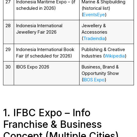
27
Indonesia Maritime Expo – (if
Marine & Shipbuilding
scheduled in 2026)
(historical list)
(
EventsEye
)
28
Indonesia International
Jewellery &
Jewellery Fair 2026
Accessories
(
Tradeindia
)
29
Indonesia International Book
Publishing & Creative
Fair (if scheduled for 2026)
Industries (
Wikipedia
)
30
IBOS Expo 2026
Business, Brand &
Opportunity Show
(
IBOS Expo
)
1. IFBC Expo – Info
Franchise & Business
Concept (Multiple Cities)