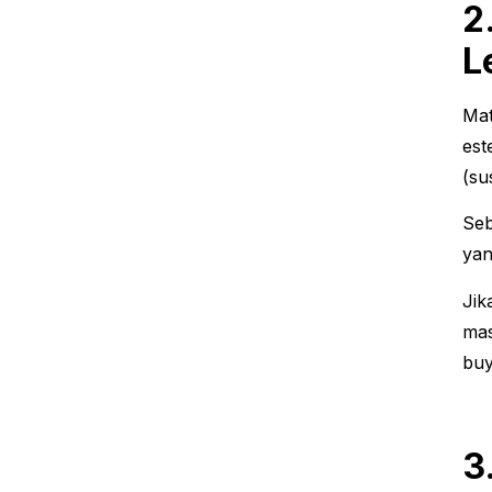
2
L
Mat
est
(su
Seb
yan
Jik
mas
buy
3