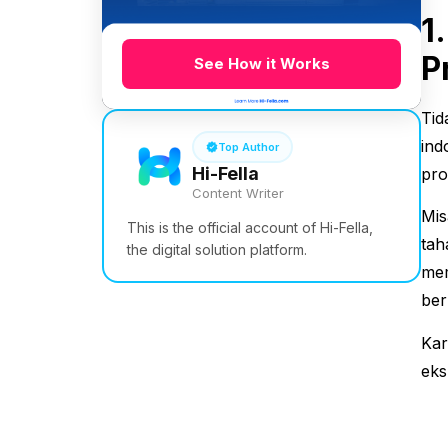
1
P
See How it Works
Tid
ind
Top Author
Hi-Fella
pro
Content Writer
Mis
This is the official account of Hi-Fella,
tah
the digital solution platform.
mem
ber
Kar
eks