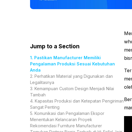
Me
who
Jump to a Section
mem
1. Pastikan Manufacturer Memiliki
bis
Pengalaman Produksi Sesuai Kebutuhan
Anda
Ter
2. Perhatikan Material yang Digunakan dan
men
Legalitasnya
ole
3. Kemampuan Custom Design Menjadi Nilai
Tambah
Ber
4. Kapasitas Produksi dan Ketepatan Pengiriman
Sangat Penting
man
5. Komunikasi dan Pengalaman Ekspor
Menentukan Kelancaran Proyek
Rekomendasi Furniture Manufacturer
Temukan Partner Bisnis Terbaik di Hi-Fella! Join