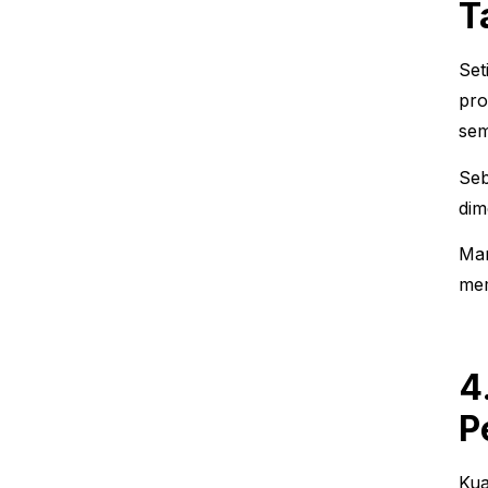
T
Set
pro
sem
Seb
dim
Man
mem
4
P
Kua