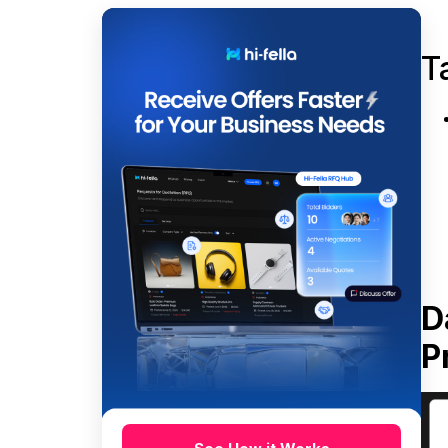
T
D
P