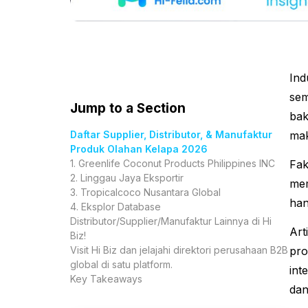
Ind
sem
Jump to a Section
bak
Daftar Supplier, Distributor, & Manufaktur
mak
Produk Olahan Kelapa 2026
1. Greenlife Coconut Products Philippines INC
Fak
2. Linggau Jaya Eksportir
mem
3. Tropicalcoco Nusantara Global
han
4. Eksplor Database
Distributor/Supplier/Manufaktur Lainnya di Hi
Art
Biz!
Visit Hi Biz dan jelajahi direktori perusahaan B2B
pro
global di satu platform.
int
Key Takeaways
dan