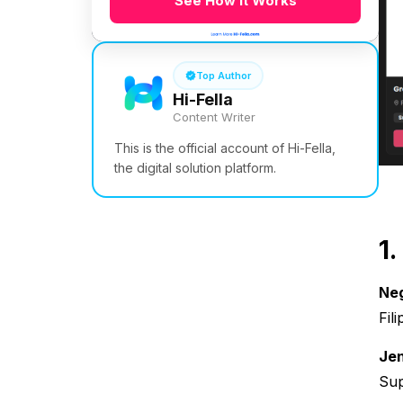
See How it Works
Top Author
Hi-Fella
Content Writer
This is the official account of Hi-Fella,
the digital solution platform.
1
Neg
Fili
Jen
Sup