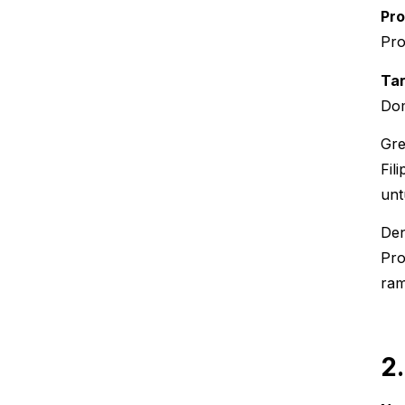
Pr
Pro
Tar
Dom
Gre
Fil
unt
Den
Pro
ram
2