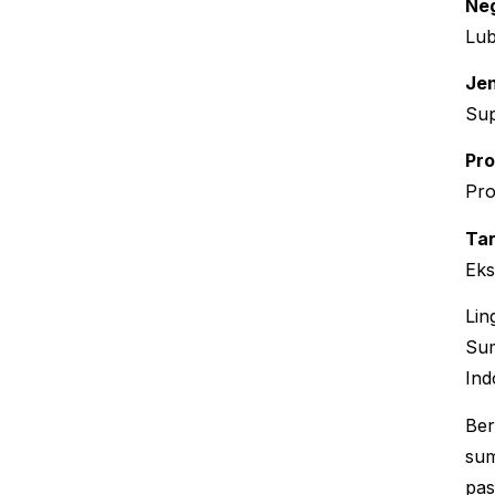
Neg
Lub
Jen
Sup
Pr
Pro
Tar
Ek
Lin
Sum
Ind
Ber
sum
pas